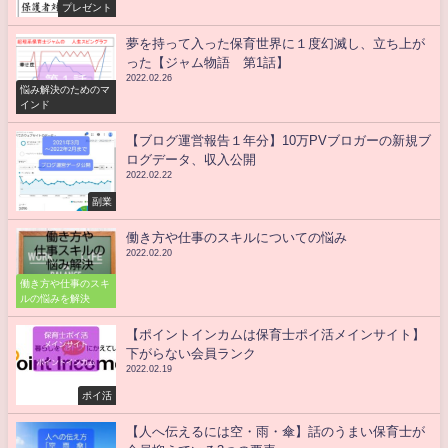
プレゼント
夢を持って入った保育世界に１度幻滅し、立ち上が
った【ジャム物語 第1話】
2022.02.26
悩み解決のためのマ
インド
【ブログ運営報告１年分】10万PVブロガーの新規ブ
ログデータ、収入公開
2022.02.22
副業
働き方や仕事のスキルについての悩み
2022.02.20
働き方や仕事のスキ
ルの悩みを解決
【ポイントインカムは保育士ポイ活メインサイト】
下がらない会員ランク
2022.02.19
ポイ活
【人へ伝えるには空・雨・傘】話のうまい保育士が