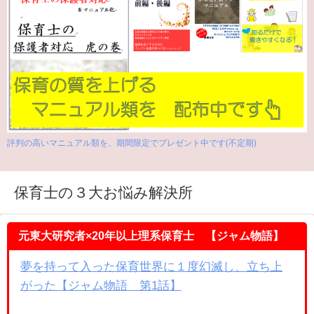
評判の高いマニュアル類を、期間限定でプレゼント中です(不定期)
保育士の３大お悩み解決所
元東大研究者×20年以上理系保育士 【ジャム物語】
夢を持って入った保育世界に１度幻滅し、立ち上
がった【ジャム物語 第1話】