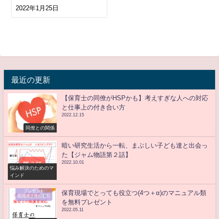
ゲーム大量なので程々に
2022年1月25日
最近の更新
【保育士の同僚がHSPかも】考えすぎな人への対応
と仕事上の付き合い方
2022.12.15
同僚との関係
暗い研究生活から一転、まぶしい子ども達と出会っ
た【ジャム物語第２話】
2022.10.01
悩み解決のためのマ
インド
保育現場でとっても役立つ(4つ＋α)のマニュアル類
を無料プレゼント
2022.05.11