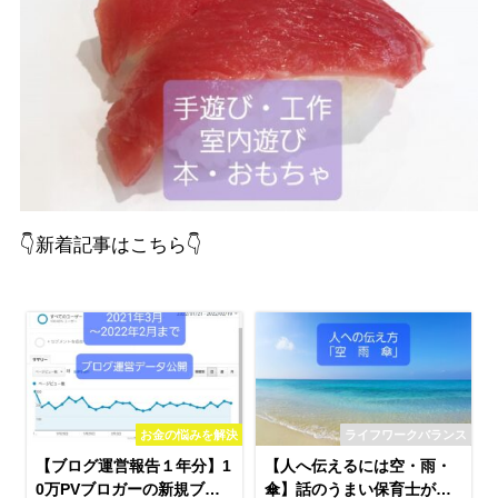
👇️新着記事はこちら👇️
お金の悩みを解決
ライフワークバランス
【ブログ運営報告１年分】1
【人へ伝えるには空・雨・
0万PVブロガーの新規ブロ
傘】話のうまい保育士が全