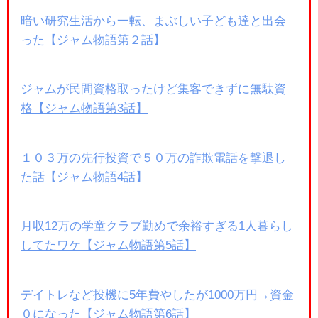
暗い研究生活から一転、まぶしい子ども達と出会
った【ジャム物語第２話】
ジャムが民間資格取ったけど集客できずに無駄資
格【ジャム物語第3話】
１０３万の先行投資で５０万の詐欺電話を撃退し
た話【ジャム物語4話】
月収12万の学童クラブ勤めで余裕すぎる1人暮らし
してたワケ【ジャム物語第5話】
デイトレなど投機に5年費やしたが1000万円→資金
０になった【ジャム物語第6話】